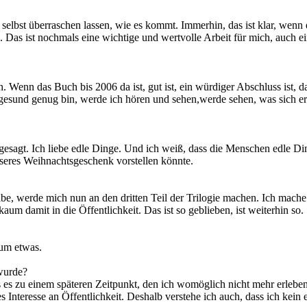
 selbst überraschen lassen, wie es kommt. Immerhin, das ist klar, wenn e
 Das ist nochmals eine wichtige und wertvolle Arbeit für mich, auch ei
 Wenn das Buch bis 2006 da ist, gut ist, ein würdiger Abschluss ist, d
sund genug bin, werde ich hören und sehen,werde sehen, was sich ergi
e gesagt. Ich liebe edle Dinge. Und ich weiß, dass die Menschen edle Di
seres Weihnachtsgeschenk vorstellen könnte.
eibe, werde mich nun an den dritten Teil der Trilogie machen. Ich mac
um damit in die Öffentlichkeit. Das ist so geblieben, ist weiterhin so.
aum etwas.
wurde?
ss es zu einem späteren Zeitpunkt, den ich womöglich nicht mehr erleb
nteresse an Öffentlichkeit. Deshalb verstehe ich auch, dass ich kein e