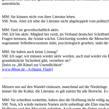
unterdrückt.
MM: Sie können nicht von ihrer Literatur leben.
SM: Nein. Aber ich sehe die Literatur nicht abgekoppelt vom politis
MM: Sind sie gewerkschaftlich aktiv.
SM: Ich bin aktiv. Mitglied bei verdi, im Verband deutscher Schriftst
Fragen brennen, die Armut wächst. Gleichzeitig werden die Menschen 
sogenannte Selbstbewusstsein sinkt, psychologisch gesehen, sinkt die 
MM: Sie haben auch keine Lösung?
SM: Ich sage: wir müssen wieder aktiv werden, auch mal wieder ein R
grundsätzliche Sicherheit gibt, verstehen sie?
[Infos zu „88 Rätsel zur Unendlichkeit“
www.88rue.de - Achtung: Flash
]
Müssen uns auf den Wandel einlassen, manchmal auf die Niederlage. 
immer für die Kultur, die Literatur, es gilt zuletzt für alle Bereiche. E
MM: Sie schreiben weiterhin, haben also die Hoffnung nicht völlig a
SM: Nun, ich würde meinem Namen nicht unbedingt alle Ehre machen, 
Hoffnung und den Mut nicht aufgeben. Auch wenn die Zeiten noch so 