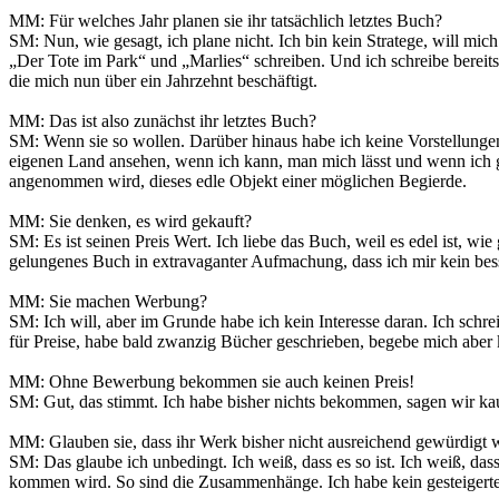
MM: Für welches Jahr planen sie ihr tatsächlich letztes Buch?
SM: Nun, wie gesagt, ich plane nicht. Ich bin kein Stratege, will mich
„Der Tote im Park“ und „Marlies“ schreiben. Und ich schreibe bereits.
die mich nun über ein Jahrzehnt beschäftigt.
MM: Das ist also zunächst ihr letztes Buch?
SM: Wenn sie so wollen. Darüber hinaus habe ich keine Vorstellungen.
eigenen Land ansehen, wenn ich kann, man mich lässt und wenn ich ge
angenommen wird, dieses edle Objekt einer möglichen Begierde.
MM: Sie denken, es wird gekauft?
SM: Es ist seinen Preis Wert. Ich liebe das Buch, weil es edel ist, wi
gelungenes Buch in extravaganter Aufmachung, dass ich mir kein bes
MM: Sie machen Werbung?
SM: Ich will, aber im Grunde habe ich kein Interesse daran. Ich schr
für Preise, habe bald zwanzig Bücher geschrieben, begebe mich aber ka
MM: Ohne Bewerbung bekommen sie auch keinen Preis!
SM: Gut, das stimmt. Ich habe bisher nichts bekommen, sagen wir k
MM: Glauben sie, dass ihr Werk bisher nicht ausreichend gewürdigt 
SM: Das glaube ich unbedingt. Ich weiß, dass es so ist. Ich weiß, da
kommen wird. So sind die Zusammenhänge. Ich habe kein gesteigertes I