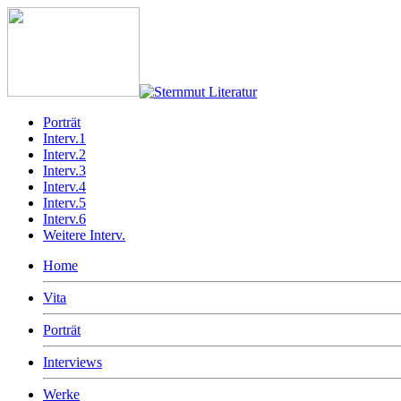
Porträt
Interv.1
Interv.2
Interv.3
Interv.4
Interv.5
Interv.6
Weitere Interv.
Home
Vita
Porträt
Interviews
Werke