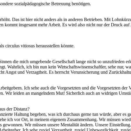
sondere sozialpädagogische Betreuung benötigen.
rhöht. Das ist hier nicht anders als in anderen Betrieben. Mit Lohnkür
elnen kommt insgesamt mehr Arbeit. Es wird also nicht nur der Druck auf
s circulus vitiosus herausstellen könnte.
nnen die mich umgebende Gesellschaft lange nicht so unzufrieden erle
gt. Wahrlich, ich bin nun kein Wirtschaftswissenschaftler, sehe nur, w
scht Angst und Verzagtheit. Es herrscht Verunsicherung und Zurückhalt
eitgebern. Ich sehe auch die Vorgesetzten und die Vorgesetzten der Vo
eigen. Wir leiden an mangelndem Mut! Sicherlich auch an widrigen Um
aus der Distanz?
anzierte Haltung begeben, was ich durchaus gerne tun würde, aber es gel
 sehe ich vor Ort, in meinem eigenem Zusammenhang. Wir müssen wiede
hts gewonnen. Wir müssen unsere Mentalität ändern. Unsere Einstellun
rbeitgeber. Ich sehe zuviel Verzagtheit, zuviel Unbeweglichkeit, zuviel 