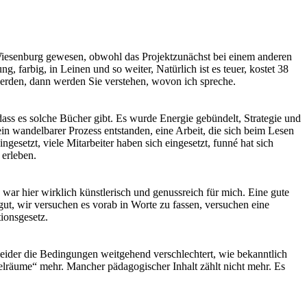
 Wiesenburg gewesen, obwohl das Projektzunächst bei einem anderen
 farbig, in Leinen und so weiter, Natürlich ist es teuer, kostet 38
 werden, dann werden Sie verstehen, wovon ich spreche.
 dass es solche Bücher gibt. Es wurde Energie gebündelt, Strategie und
ein wandelbarer Prozess entstanden, eine Arbeit, die sich beim Lesen
ngesetzt, viele Mitarbeiter haben sich eingesetzt, funné hat sich
 erleben.
 war hier wirklich künstlerisch und genussreich für mich. Eine gute
gut, wir versuchen es vorab in Worte zu fassen, versuchen eine
ionsgesetz.
 leider die Bedingungen weitgehend verschlechtert, wie bekanntlich
lräume“ mehr. Mancher pädagogischer Inhalt zählt nicht mehr. Es