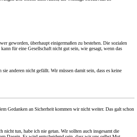
 schwer geworden, überhaupt einigermaßen zu bestehen. Die sozialen
ann für eine Gesellschaft nicht gut sein, wie gesagt, wenn das
ie anderen nicht gefällt. Wir müssen damit sein, dass es keine
dem Gedanken an Sicherheit kommen wir nicht weiter. Das galt schon
cht tun, habe ich nie getan. Wir sollten auch insgesamt die
m Dasein. Es wird entscheidend sein, dass wir uns selbst Mut