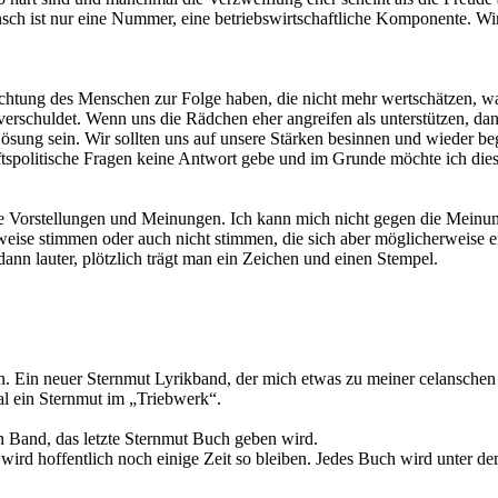
sch ist nur eine Nummer, eine betriebswirtschaftliche Komponente. Wir
htung des Menschen zur Folge haben, die nicht mehr wertschätzen, was
erschuldet. Wenn uns die Rädchen eher angreifen als unterstützen, dan
Lösung sein. Wir sollten uns auf unsere Stärken besinnen und wieder be
aftspolitische Fragen keine Antwort gebe und im Grunde möchte ich dies
ie Vorstellungen und Meinungen. Ich kann mich nicht gegen die Meinun
weise stimmen oder auch nicht stimmen, die sich aber möglicherweise 
dann lauter, plötzlich trägt man ein Zeichen und einen Stempel.
. Ein neuer Sternmut Lyrikband, der mich etwas zu meiner celanschen 
al ein Sternmut im „Triebwerk“.
 Band, das letzte Sternmut Buch geben wird.
ird hoffentlich noch einige Zeit so bleiben. Jedes Buch wird unter dem 