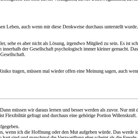
chen Leben, auch wenn mir diese Denkweise durchaus unterstellt wurde.
eller, sehe es aber nicht als Lösung, irgendwo Mitglied zu sein. Es ist
innerhalb der Gesellschaft psychologisch immer kleiner gemacht. Das k
Gesellschaft.
isiko tragen, müssen mal wieder offen eine Meinung sagen, auch wenn s
Dann müssen wir daraus lernen und besser werden als zuvor. Nur mit 
s ist Flexibilität gefragt und durchaus eine gehörige Portion Willenskraft.
ufgegeben.
wenn ich die Hoffnung oder den Mut aufgeben würde. Das werde ich ni
hart sind und manchmal die Verzweiflung eher scheint als die Freude a