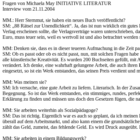
Fragen von Michaela May INITIATIVE LITERATUR
Interview vom 21.11.2004
MM.: Herr Sternmut, sie haben ein neues Buch veröffentlicht?
SM: „88 Rätsel zur Unendlichkeit“. Ja, das ist nun wirklich ein gu
Verlag erscheinen sollte, die Verlagsverträge waren unterschrieben, d
Euro, muss teuer sein, weil es wertvoll ist und also betrachtet wer
MM: Denken sie, dass es in dieser teueren Aufmachung in die Zeit 
SM: Ob es passt oder ob es nicht passt, nun, mit solchen Fragen habe 
alle künstlerische Kreativität. Es wurden 200 Buchseiten gefüllt, mit
verändert. Ich denke, eine wahrhaft gelungene Arbeit, die auch ihren Pr
eingesetzt, so ist ein Werk entstanden, das seinen Preis verdient und
MM: Was meinen sie?
SM: Ich versuche, eine gute Arbeit zu liefern. Literarisch. In der Z
Begegnung. So ist das Werk entstanden, ein stimmiges, rundes, perfek
Erklärung zu finden und müssen uns doch den Gesetzen fügen, die natü
MM: Sie arbeiten weiterhin als Sozialpädagoge?
SM: Das ist richtig. Eigentlich war es auch so geplant, da ich meine
überall auf dem Arbeitsmarkt, und also kann einem die grundsätzlic
zählt das Geld, zumeist, das fehlende Geld. Es wird Druck ausgeübt. 
MM: Sie arbeiten in einem Bildungswerk?