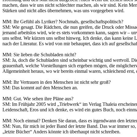
machen, dass wir uns nicht schlechter machen, als wir sind. Kein Men
Stärken und nicht alles übernehmen, was uns vorgegeben wird.
MM: Ihr Gefühl als Lyriker? Nochmals, gesellschaftspolitisch?
SM: Wie gesagt. Die Rädchen, die nun greifen, die Druck oder Missac
jemand arbeitslos wird, wie es stets vorkommen kann, sagen wir – unv
uns selbst. Wir kürzen uns selbst hinweg. Ich denke, das kann keine 
nach der Literatur. Es wird von mir behauptet, dass ich auf gesellsch
MM: Sie lieben die Schubladen nicht?
SM: Ja, doch die Schubladen sind scheinbar wichtig und wertvoll. D
grauenhaft, welche Vorstellungen sich ergeben mögen, die möglicher
Allgemeinheit heraus, wo wir bereits einmal waren, schleichend erst, 
MM: Ihr Vertrauen in den Menschen ist nicht sehr groß?
SM: Das kommt auf den Menschen an.
MM: Gut. Wie sehen ihre Pläne aus?
SM: Im Frühjahr 2005 wird „Triebwerk“ im Verlag Thaleia erscheinen
Leidenschaft, Eros und ich denke, es wird ein gutes Buch, noch einm
MM: Noch einmal? Denken Sie daran, dass es irgendwann den letzten
SM: Nun, für mich ist jeder Band der letzte Band. Das war immer so, w
„letzte Bücher“ Anders könnte ich überhaupt nicht schreiben.