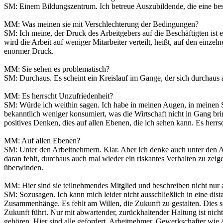
SM: Einem Bildungszentrum. Ich betreue Auszubildende, die eine be
MM: Was meinen sie mit Verschlechterung der Bedingungen?
SM: Ich meine, der Druck des Arbeitgebers auf die Beschäftigten ist e
wird die Arbeit auf weniger Mitarbeiter verteilt, heißt, auf den einz
enormer Druck.
MM: Sie sehen es problematisch?
SM: Durchaus. Es scheint ein Kreislauf im Gange, der sich durchaus al
MM: Es herrscht Unzufriedenheit?
SM: Würde ich weithin sagen. Ich habe in meinen Augen, in meinen Si
bekanntlich weniger konsumiert, was die Wirtschaft nicht in Gang brin
positives Denken, dies auf allen Ebenen, die ich sehen kann. Es herr
MM: Auf allen Ebenen?
SM: Unter den Arbeitnehmern. Klar. Aber ich denke auch unter den Arb
daran fehlt, durchaus auch mal wieder ein riskantes Verhalten zu z
überwinden.
MM: Hier sind sie teilnehmendes Mitglied und beschreiben nicht nur 
SM: Sozusagen. Ich kann mich leider nicht ausschließlich in eine dist
Zusammenhänge. Es fehlt am Willen, die Zukunft zu gestalten. Dies
Zukunft führt. Nur mit abwartender, zurückhaltender Haltung ist nic
gehören. Hier sind alle gefordert, Arbeitnehmer, Gewerkschafter wie A