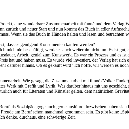
tes Projekt, eine wunderbare Zusammenarbeit mit funné und dem Verlag
ann zurück und neuer Start und nun kommt das Buch in edler Aufmachung,
den muss. Wenn sie das Buch in Händen halten und lesen und betrachten
passt, dass es genügend Konsumenten kaufen werden?
ich mich nie beschäftigt, werde es auch weiterhin nicht tun. Es ist gut,
 Ausdauer, Arbeit, genial zum Kunstwerk. Es war ein Prozess und es ist 
eis hat und haben muss. Es wurde viel investiert, der Verlag hat sich ei
 mehr darüber hinaus. Ob es gekauft wird? Ich hoffe, wir werden es noch
usammenarbeit. Wie gesagt, die Zusammenarbeit mit funné (Volker Funke)
tes Werk mit Grafik und Lyrik. Was darüber hinaus mit uns geschieht, 
rlich auch für Literaten und Künstler gelten, dem natürlichen Gravitat
n Beruf als Sozialpädagoge auch gerne ausführe. Inzwischen haben sich
he Freude am Beruf schon manchmal genommen sein. Es gibt keine „Spie
Ich denke, durchaus, eine schwierige Zeit.