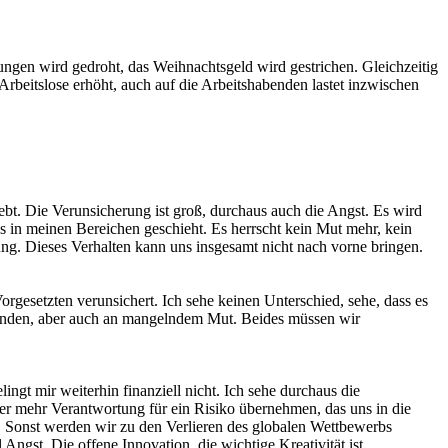
zungen wird gedroht, das Weihnachtsgeld wird gestrichen. Gleichzeitig
 Arbeitslose erhöht, auch auf die Arbeitshabenden lastet inzwischen
bt. Die Verunsicherung ist groß, durchaus auch die Angst. Es wird
as in meinen Bereichen geschieht. Es herrscht kein Mut mehr, kein
ung. Dieses Verhalten kann uns insgesamt nicht nach vorne bringen.
rgesetzten verunsichert. Ich sehe keinen Unterschied, sehe, dass es
ständen, aber auch an mangelndem Mut. Beides müssen wir
ingt mir weiterhin finanziell nicht. Ich sehe durchaus die
r mehr Verantwortung für ein Risiko übernehmen, das uns in die
g. Sonst werden wir zu den Verlieren des globalen Wettbewerbs
Angst. Die offene Innovation, die wichtige Kreativität ist